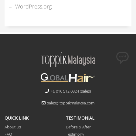
WordPress.org
+6 016 512 0824 (sales)
sales@toppikmalaysia.com
QUICK LINK
TESTIMONIAL
About Us
Before & After
FAQ
Testimony